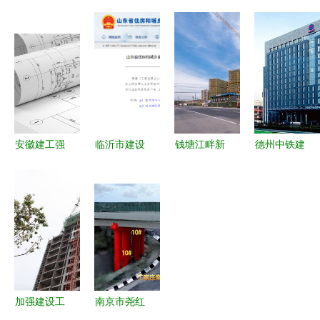
工程施工安
建设工程全
款优先受偿
设集团 匠
全监督站的
速推进，城
权行使期限
心筑基，诚
职能与作用
市“动脉”焕
条款的溯及
筑未来
解析
新提速
力问题探讨
安徽建工强
临沂市建设
钱塘江畔新
德州中铁建
势揽获
工程监理咨
地标加速崛
设集团工资
23.51亿元
询公司荣获
起 摩天
与待遇深度
建设项目，
化工石油工
轮、步行
解析
持续巩固区
程监理甲级
桥、大会展
域建筑龙头
资质
中心等项目
地位
进度更新
加强建设工
南京市尧红